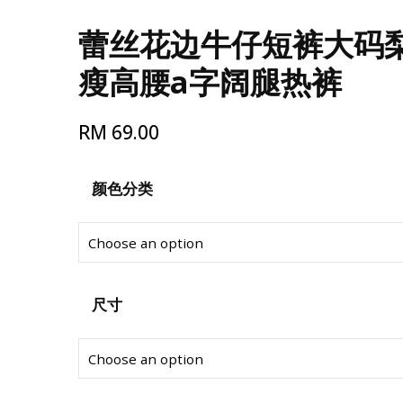
蕾丝花边牛仔短裤大码
瘦高腰a字阔腿热裤
RM
69.00
颜色分类
尺寸