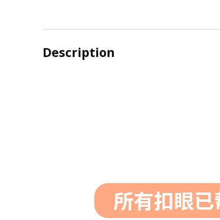
显
瘦
高
Description
腰
a
字
阔
腿
热
裤
quantity