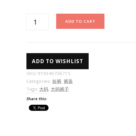
蕾
ADD TO CART
丝
花
边
牛
ADD TO WISHLIST
仔
短
SKU:
919346706715
裤
Categories:
短裤
,
裤装
大
Tags:
大码
,
大码裤子
码
Share this:
梨
型
身
材