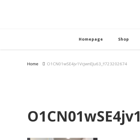
Homepage
Shop
Home
O1CN01wSE4jv1VcjwnEJu63_!!723202674
O1CN01wSE4jv1