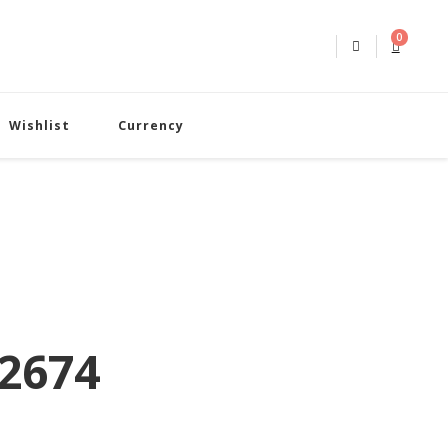
0
Wishlist
Currency
2674