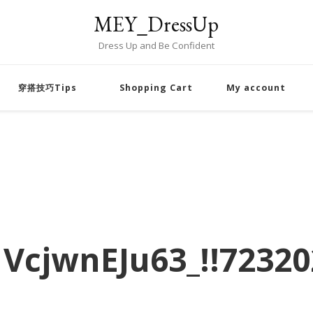
MEY_DressUp
Dress Up and Be Confident
穿搭技巧Tips
Shopping Cart
My account
VcjwnEJu63_!!72320