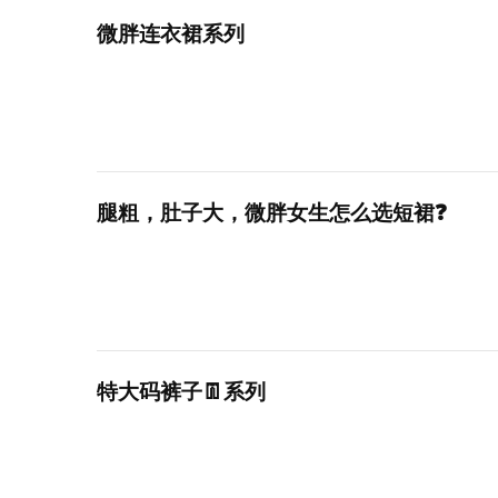
微胖连衣裙系列
腿粗，肚子大，微胖女生怎么选短裙❓
特大码裤子👖系列