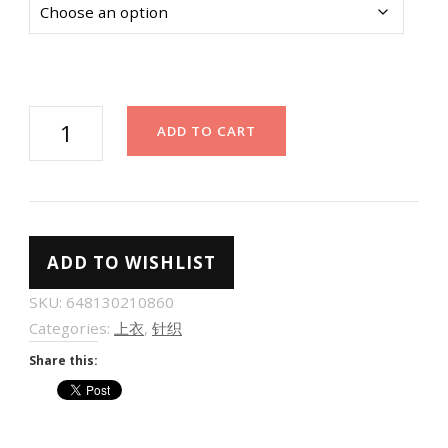
韩
ADD TO CART
版
中
袖
v
ADD TO WISHLIST
领
针
SKU:
648130210860
织
Categories:
上衣
,
针织
衫
Share this:
百
搭
显