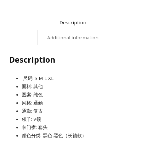
瘦
修
Description
身
气
Additional information
质
上
Description
衣
quantity
尺码: S M L XL
面料: 其他
图案: 纯色
风格: 通勤
通勤: 复古
领子: V领
衣门襟: 套头
颜色分类: 黑色 黑色（长袖款）