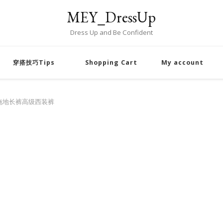
MEY_DressUp
Dress Up and Be Confident
穿搭技巧Tips
Shopping Cart
My account
拖地长裤高级西装裤