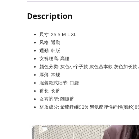
长
裤
Description
高
级
尺寸: XS S M L XL
西
风格: 通勤
装
通勤: 韩版
女裤腰高: 高腰
裤
颜色分类: 灰色小个子款 灰色基本款 灰色加长款
quantity
厚薄: 常规
服装款式细节: 口袋
裤长: 长裤
女裤裤型: 阔腿裤
材质成分: 聚酯纤维92% 聚氨酯弹性纤维(氨纶)8