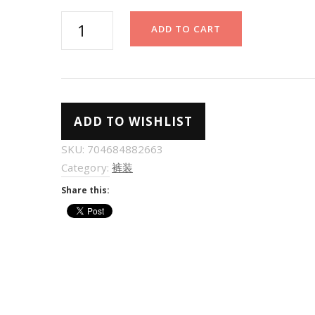
阔
ADD TO CART
腿
裤
新
款
ADD TO WISHLIST
高
腰
SKU:
704684882663
垂
Category:
裤装
感
Share this:
休
闲
直
筒
拖
地