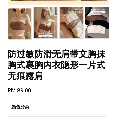
防过敏防滑无肩带文胸抹
胸式裹胸内衣隐形一片式
无痕露肩
RM
89.00
颜色分类