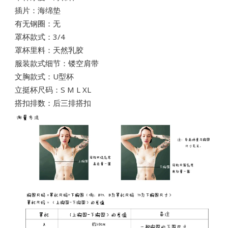
插片：海绵垫
痕
有无钢圈：无
露
罩杯款式：3/4
肩
罩杯里料：天然乳胶
quantity
服装款式细节：镂空
肩带
文胸款式：U型杯
立挺杯
尺码：S M L XL
搭扣排数：后三排搭扣