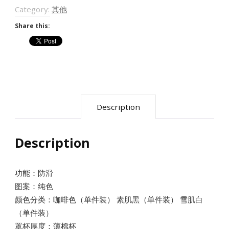
带
Category:
其他
文
Share this:
胸
抹
胸
式
裹
Description
胸
内
衣
Description
隐
形
功能：防滑
一
图案：纯色
片
颜色分类：咖啡色（单件装） 素肌黑（单件装） 雪肌白
（单件装）
式
罩杯厚度：薄棉杯
无