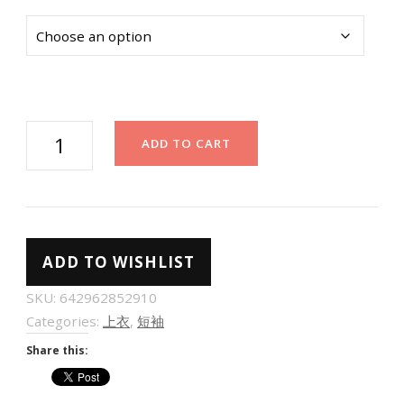
扭
ADD TO CART
结
大
方
领
ADD TO WISHLIST
短
款
SKU:
642962852910
荷
Categories:
上衣
,
短袖
叶
Share this:
边
短