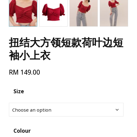
扭结大方领短款荷叶边短
袖小上衣
RM
149.00
Size
Colour